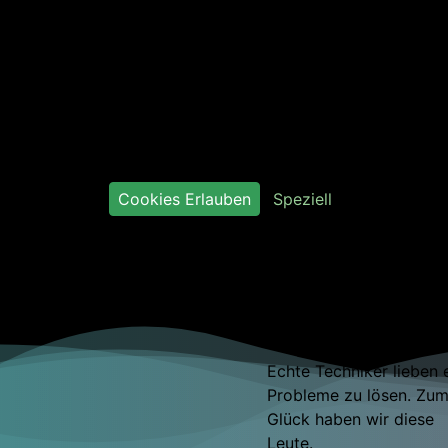
Wir lieben Cookies
ir respektieren deine Daten und deine Privatsphäre. Um d
s best mögliche Erlebnis beim Besuch unserer Webseite bie
zu können verwenden wir Cookies.
Cookies Erlauben
Speziell
Einstellung
Echte Techniker lieben 
Probleme zu lösen. Zu
Glück haben wir diese
s
Leute.