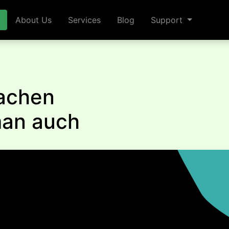
About Us
Services
Blog
Support
achen
man auch
n
 Grenzen des Machbaren
r die Leidenschaft unserer