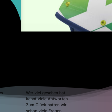
ir
ten
Kompetenz
es
Wer viel gesehen hat
m
kennt viele Antworten.
Zum Glück hatten wir
schon viele Fragen.