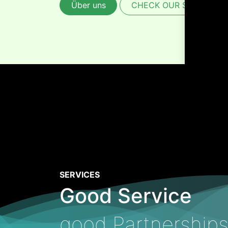
Über uns
CHECK OUR SERVICES
W
da
SERVICES
Good Service
good Partnership